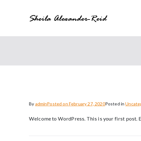
Skip
to
Sheil
Diversity Equit
content
Hello world!
By
admin
Posted on
February 27, 2020
Posted in
Uncate
Welcome to WordPress. This is your first post. Edi