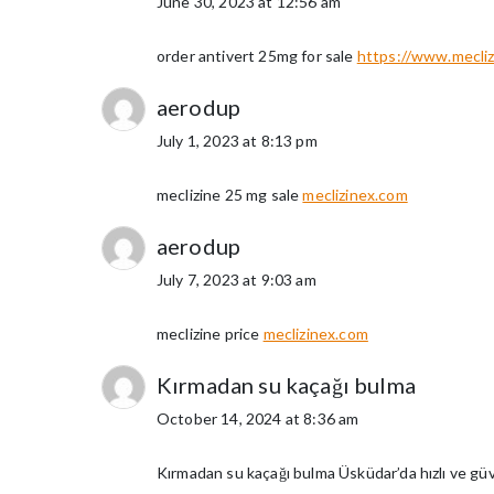
June 30, 2023 at 12:56 am
order antivert 25mg for sale
https://www.mecliz
aerodup
July 1, 2023 at 8:13 pm
meclizine 25 mg sale
meclizinex.com
aerodup
July 7, 2023 at 9:03 am
meclizine price
meclizinex.com
Kırmadan su kaçağı bulma
October 14, 2024 at 8:36 am
Kırmadan su kaçağı bulma Üsküdar’da hızlı ve güve