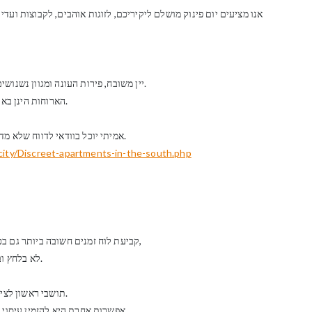
אנו מציעים יום פינוק מושלם ליקיריכם, לזוגות אוהבים, לקבוצות ועד
יין משובח, פירות העונה ומגוון נשנושים וכמובן מסג´ לבחירתכם ממגוון המסאג´ים שאנו מציעים.
הארוחות הינן באווירה שלווה ושקטה בליווי יין משובח נרות ומוזיקה נעימה.
אמיתי יוכל בוודאי לדווח שלא מדובר בחוויה נעימה מידי, ולעיתים בפרוצדורה כואבת ממש.
/city/Discreet-apartments-in-the-south.php
קביעת לוח זמנים חשובה ביותר גם בכדי לממש את עניין העיסוי לשמו התכנסתם- עיסוי ברוגע,
לא בלחץ ובפרט שיש לכם ולמעסה את הזמן הראוי לכסף ששילמתם.
תושבי ראשון לציון מוזמנים לנסות עיסוי אירוטי בבית או בחדרים לפי שעה.
אפשרות אחרת היא להזמין עיסוי אירוטי בראשון לציון לעיסוי אצלי וכך לשמור על חשאיות.