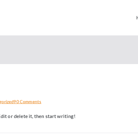
a Alexander Reid
y and Inclusion Strategies That Produce Results
on
gorized
90 Comments
Hello
t or delete it, then start writing!
world!