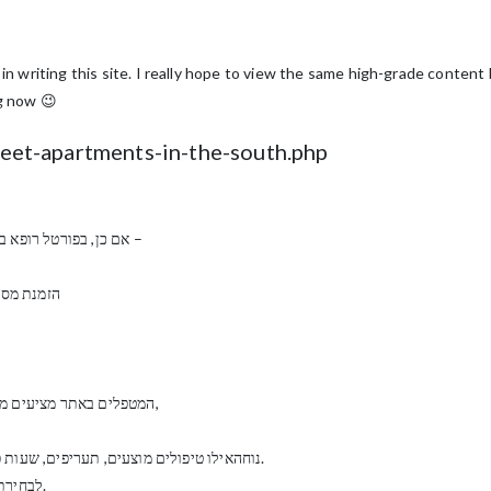
in writing this site. I really hope to view the same high-grade content b
og now 😉
creet-apartments-in-the-south.php
אם כן, בפורטל רופא בקליק תוכלו למצוא מומחים במגוון תחומים רפואיים ופרא –
הזמנת מסאז
המטפלים באתר מציעים מגוון רחב ועשיר של טיפולים מקצועיים ברחובות והסביבה,
נוחהאילו טיפולים מוצעים, תעריפים, שעות פעילות ואפשרויות של מסאז’ בבית הלקוח ו/או בקליניקה.
לבחירתכם, בספא שמיים בארץ חדרי טיפולים ליחידים או לזוגות.