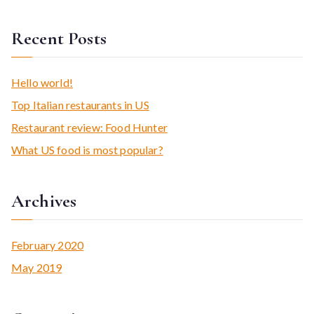
e
Recent Posts
a
r
c
Hello world!
h
Top Italian restaurants in US
f
Restaurant review: Food Hunter
o
What US food is most popular?
r
:
Archives
February 2020
May 2019